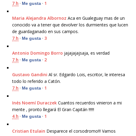
7 h
·
·
1
Me gusta
Maria Alejandra Albornoz
Aca en Gualeguay mas de un
conocido va a tener que devolver los durmientes que lucen
de guardaganado en sus campos.
7 h
·
·
3
Me gusta
Antonio Domingo Borro
jajajajajsaja, es verdad
7 h
·
·
2
Me gusta
Gustavo Gandini
Al sr. Edgardo Lois, escritor, le interesa
todo lo referido a Catón.
7 h
·
·
1
Me gusta
Inés Noemí Duraczek
Cuantos recuerdos vinieron a mi
mente , pronto llegará El Gran Capitán !!!!!!
4 h
·
·
1
Me gusta
Cristian Etulain
Desparece el corsodromo!!! Vamos