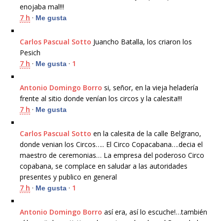
enojaba mal!!!
7 h
·
Me gusta
Carlos Pascual Sotto
Juancho Batalla, los criaron los
Pesich
7 h
·
·
1
Me gusta
Antonio Domingo Borro
si, señor, en la vieja heladería
frente al sitio donde venían los circos y la calesita!!!
7 h
·
Me gusta
Carlos Pascual Sotto
en la calesita de la calle Belgrano,
donde venian los Circos….. El Circo Copacabana….decia el
maestro de ceremonias… La empresa del poderoso Circo
copabana, se complace en saludar a las autoridades
presentes y publico en general
7 h
·
·
1
Me gusta
Antonio Domingo Borro
así era, así lo escuche!…también