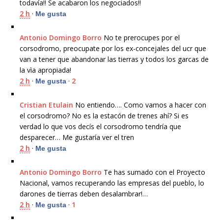
todavía!! Se acabaron los negociados!!
2 h
·
Me gusta
Antonio Domingo Borro
No te prerocupes por el
corsodromo, preocupate por los ex-concejales del ucr que
van a tener que abandonar las tierras y todos los garcas de
la vìa apropiada!
2 h
·
·
2
Me gusta
Cristian Etulain
No entiendo…. Como vamos a hacer con
el corsodromo? No es la estacón de trenes ahí? Si es
verdad lo que vos decís el corsodromo tendría que
desparecer… Me gustaría ver el tren
2 h
·
Me gusta
Antonio Domingo Borro
Te has sumado con el Proyecto
Nacional, vamos recuperando las empresas del pueblo, lo
darones de tierras deben desalambrar!…
2 h
·
·
1
Me gusta