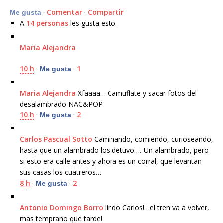
·
Comentar
·
Compartir
Me gusta
A
14 personas
les gusta esto.
Maria Alejandra
10 h
·
·
1
Me gusta
Maria Alejandra
Xfaaaa… Camuflate y sacar fotos del
desalambrado NAC&POP
10 h
·
·
2
Me gusta
Carlos Pascual Sotto
Caminando, comiendo, curioseando,
hasta que un alambrado los detuvo….-Un alambrado, pero
si esto era calle antes y ahora es un corral, que levantan
sus casas los cuatreros…
8 h
·
·
2
Me gusta
Antonio Domingo Borro
lindo Carlos!…el tren va a volver,
mas temprano que tarde!