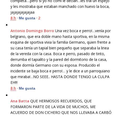
completa….pero si yo no comi le decian…les trai un espejo
y les mostraba que estaban manchado con huevo la boca,
jajajajajajajaa
8 h
·
·
2
Me gusta
Antonio Domingo Borro
Una vez boca e perro!…venía por
belgrano, que era doble mano hasta sportiva, en la misma
esquina de sportiva vivia la familia Germano, quien frente a
su casa tenía un tapial bien pequeño que separaba la linea
de la vereda con la casa. Boca e perro, p
asado de tinto,
derrumba el tapialito y la pared del dormitorio de la casa,
donde dormía Germano con su esposa. Producido el
incidente se baja boca e perro!… y le dice a un parroquiano
que miraba!…NO SEEE.. HASTA DONDE TENGO LA CULPA
EH!!!
8 h
·
Me gusta
Ana Batta
QUE HERMOSOS RECUERDOS, QUE
FORMARON PARTE DE LA VIDA DE MUCHOS, ME
ACUERDO DE DON CICHERO QUE NOS LLEVABA A CARBÓ