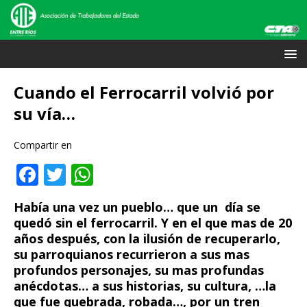
Cuando el Ferrocarril volvió por
su vía…
Compartir en
F
T
W
a
w
h
Había una vez un pueblo… que un día se
c
it
at
quedó sin el ferrocarril. Y en el que mas de 20
e
te
s
años después, con la ilusión de recuperarlo,
su parroquianos recurrieron a sus mas
b
r
A
profundos personajes, su mas profundas
o
p
anécdotas… a sus historias, su cultura, …la
o
p
que fue quebrada, robada…, por un tren