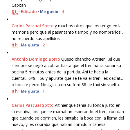
Capitan
8 h
·
Editado
·
·
4
Me gusta
Carlos Pascual Sotto
y muchos otros que los tengo en la
memoria pero que al pasar tanto tiempo y no nombrarlos ,
no recuerdo sus apellidos
8 h
·
·
2
Me gusta
Antonio Domingo Borro
Queso chancho Altinier!…el que
siempre se negó a cobrar hasta que el tren hacia sonar su
bocina 5 minutos antes de la partida. Ahí te hacia la
cuenta!…6×8… 56 y apurate que se te va el tren, les decía!…
o boca e perro Nosiglia…con su ford 38 de taxi sin vuelto.
8 h
·
·
1
Me gusta
Carlos Pascual Sotto
Altinier que tenia su fonda justo en
la esquina, los que se mamaban esperando el tren, cuentan
que cuando se dormian, les pintaba la boca con la llema del
huevo, y les cobraba que habian comido milanesa