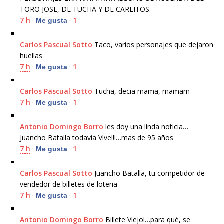
TORO JOSE, DE TUCHA Y DE CARLITOS.
7 h
·
·
1
Me gusta
Carlos Pascual Sotto
Taco, varios personajes que dejaron
huellas
7 h
·
·
1
Me gusta
Carlos Pascual Sotto
Tucha, decia mama, mamam
7 h
·
·
1
Me gusta
Antonio Domingo Borro
les doy una linda noticia…
Juancho Batalla todavia Vive!!!…mas de 95 años
7 h
·
·
1
Me gusta
Carlos Pascual Sotto
Juancho Batalla, tu competidor de
vendedor de billetes de loteria
7 h
·
·
1
Me gusta
Antonio Domingo Borro
Billete Viejo!…para qué, se