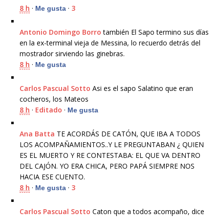
8 h
·
·
3
Me gusta
Antonio Domingo Borro
también El Sapo termino sus días
en la ex-terminal vieja de Messina, lo recuerdo detrás del
mostrador sirviendo las ginebras.
8 h
·
Me gusta
Carlos Pascual Sotto
Asi es el sapo Salatino que eran
cocheros, los Mateos
8 h
·
Editado
·
Me gusta
Ana Batta
TE ACORDÁS DE CATÓN, QUE IBA A TODOS
LOS ACOMPAÑAMIENTOS..Y LE PREGUNTABAN ¿ QUIEN
ES EL MUERTO Y RE CONTESTABA: EL QUE VA DENTRO
DEL CAJÓN. YO ERA CHICA, PERO PAPÁ SIEMPRE NOS
HACIA ESE CUENTO.
8 h
·
·
3
Me gusta
Carlos Pascual Sotto
Caton que a todos acompaño, dice