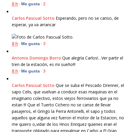
8 h
·
·
2
Me gusta
Carlos Pascual Sotto
Esperando, pero no se canso, de
esperar, ya va arrancar
8 h
·
·
3
Me gusta
Antonio Domingo Borro
Que alegría Carlos!…Ver partir el
tren de la estación, es mi sueño!!!
8 h
·
·
3
Me gusta
Carlos Pascual Sotto
Que se suba el Pescado Drenner, el
sapo Celis, que vuelvan a conducir esas maquinas en el
imaginario colectivo, estos viejos ferroviarios que ya no
estan !!! Que el Tuerto Cichero no se canse de llevar
pasajeros, el Gringo la Perra Antonelli, el sapo y
todos
aquellos que alguna vez fueron el motor de la Estacion, no
me quiero o,vidar de los Hnos Enriquez quienes eran el
transporte obligado para empalmar en Carbo a El Gran