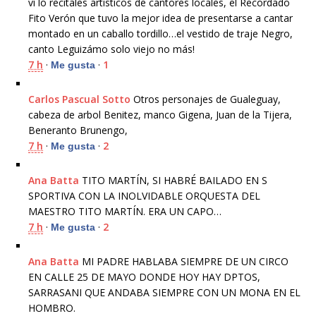
ví lo recitales artisticos de cantores locales, el Recordado
Fito Verón que tuvo la mejor idea de presentarse a cantar
montado en un caballo tordillo…el vestido de traje Negro,
canto Leguizámo solo viejo no más!
7 h
·
·
1
Me gusta
Carlos Pascual Sotto
Otros personajes de Gualeguay,
cabeza de arbol Benitez, manco Gigena, Juan de la Tijera,
Beneranto Brunengo,
7 h
·
·
2
Me gusta
Ana Batta
TITO MARTÍN, SI HABRÉ BAILADO EN S
SPORTIVA CON LA INOLVIDABLE ORQUESTA DEL
MAESTRO TITO MARTÍN. ERA UN CAPO…
7 h
·
·
2
Me gusta
Ana Batta
MI PADRE HABLABA SIEMPRE DE UN CIRCO
EN CALLE 25 DE MAYO DONDE HOY HAY DPTOS,
SARRASANI QUE ANDABA SIEMPRE CON UN MONA EN EL
HOMBRO.