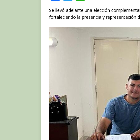
a
w
h
Se llevó adelante una elección complementa
c
it
at
fortaleciendo la presencia y representación d
e
te
s
b
r
A
o
p
o
p
k