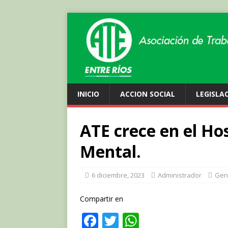
INICIO
ACCION SOCIAL
LEGISLA
ATE crece en el Ho
Mental.
6 diciembre, 2023
Administrador
Gen
Compartir en
F
T
W