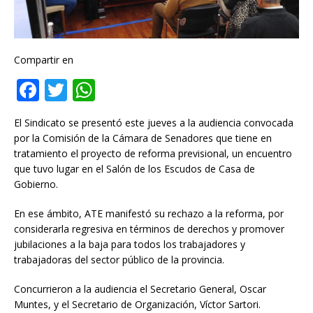
Compartir en
F
T
W
a
w
h
El Sindicato se presentó este jueves a la audiencia convocada
c
it
at
por la Comisión de la Cámara de Senadores que tiene en
e
te
s
tratamiento el proyecto de reforma previsional, un encuentro
que tuvo lugar en el Salón de los Escudos de Casa de
b
r
A
Gobierno.
o
p
En ese ámbito, ATE manifestó su rechazo a la reforma, por
o
p
considerarla regresiva en términos de derechos y promover
k
jubilaciones a la baja para todos los trabajadores y
trabajadoras del sector público de la provincia.
Concurrieron a la audiencia el Secretario General, Oscar
Muntes, y el Secretario de Organización, Víctor Sartori.