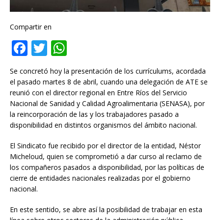
Compartir en
F
T
W
a
w
h
Se concretó hoy la presentación de los currículums, acordada
c
it
at
el pasado martes 8 de abril, cuando una delegación de ATE se
e
te
s
reunió con el director regional en Entre Ríos del Servicio
Nacional de Sanidad y Calidad Agroalimentaria (SENASA), por
b
r
A
la reincorporación de las y los trabajadores pasado a
o
p
disponibilidad en distintos organismos del ámbito nacional.
o
p
El Sindicato fue recibido por el director de la entidad, Néstor
k
Micheloud, quien se comprometió a dar curso al reclamo de
los compañeros pasados a disponibilidad, por las políticas de
cierre de entidades nacionales realizadas por el gobierno
nacional.
En este sentido, se abre así la posibilidad de trabajar en esta