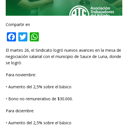
Compartir en
F
T
W
a
w
h
El martes 26, el Sindicato logró nuevos avances en la mesa de
c
it
at
negociación salarial con el municipio de Sauce de Luna, donde
e
te
s
se logró:
b
r
A
Para noviembre:
o
p
• Aumento del 2,5% sobre el básico
o
p
k
• Bono no remunerativo de $30.000.
Para diciembre:
• Aumento del 2,5% sobre el básico