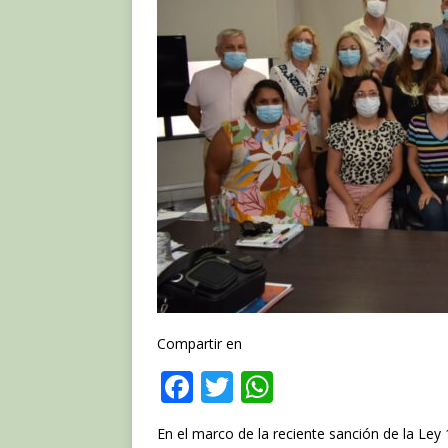
Compartir en
F
T
W
a
w
h
En el marco de la reciente sanción de la Ley 