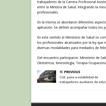
c
it
at
trabajadores de la Carrera Profesional Asiste
e
te
s
entre la Ministra de Salud. Integrando la me
profesionales.
b
r
A
o
p
En la misma se abordaron diferentes aspecto
aplicación. Se definió acompañar todos los p
o
p
k
En este sentido el Ministerio de Salud se c
los profesionales alcanzados por la ley que 
diversas modalidades para mediados de febr
Del encuentro participaron: Ministerio de Sa
Obstetricia, Kinesiología, Terapia Ocupacion
PREVIOUS
CGE: pase a estabilidad de
trabajadores auxiliares de edu