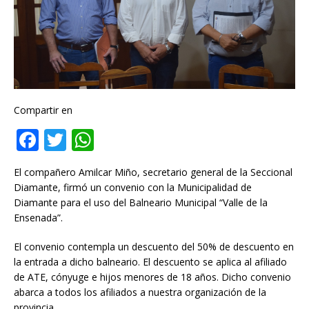
Compartir en
F
T
W
a
w
h
El compañero Amilcar Miño, secretario general de la Seccional
c
it
at
Diamante, firmó un convenio con la Municipalidad de
e
te
s
Diamante para el uso del Balneario Municipal “Valle de la
Ensenada”.
b
r
A
o
p
El convenio contempla un descuento del 50% de descuento en
la entrada a dicho balneario. El descuento se aplica al afiliado
o
p
de ATE, cónyuge e hijos menores de 18 años. Dicho convenio
k
abarca a todos los afiliados a nuestra organización de la
provincia.