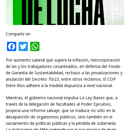
Compartir en
F
T
W
a
w
h
Por aumento salarial que supere la inflación, reincorporación
c
it
at
de las y los trabajadores cesanteados, en defensa del Fondo
e
te
s
de Garantía de Sustentabilidad, rechazo a las privatizaciones y
anulación del Decreto 70/23, entre otros reclamos. El CDP
b
r
A
Entre Ríos adhiere a la medida dispuesta a nivel nacional.
o
p
Mientras, el gobierno nacional impulsa La Ley Bases que, a
o
p
través de la delegación de facultades al Poder Ejecutivo,
k
propicia una reforma salvaje, que se traduce no sólo en la
desaparición de organismos públicos, sino también en el
vaciamiento de políticas públicas y la pérdida de soberanía.
La motosierra de Milei pretende pasar por encima de leyes,