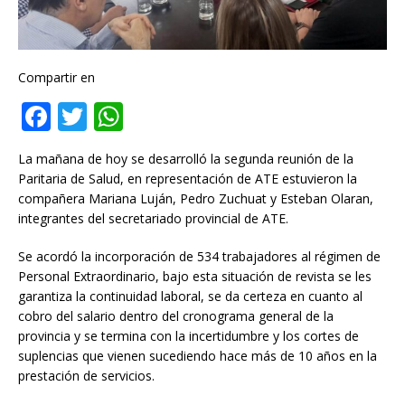
Compartir en
F
T
W
a
w
h
La mañana de hoy se desarrolló la segunda reunión de la
c
it
at
Paritaria de Salud, en representación de ATE estuvieron la
e
te
s
compañera Mariana Luján, Pedro Zuchuat y Esteban Olaran,
integrantes del secretariado provincial de ATE.
b
r
A
o
p
Se acordó la incorporación de 534 trabajadores al régimen de
Personal Extraordinario, bajo esta situación de revista se les
o
p
garantiza la continuidad laboral, se da certeza en cuanto al
k
cobro del salario dentro del cronograma general de la
provincia y se termina con la incertidumbre y los cortes de
suplencias que vienen sucediendo hace más de 10 años en la
prestación de servicios.