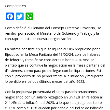
Compartir en
F
T
W
a
w
h
Como definió el Plenario del Consejo Directivo Provincial, se
c
it
at
remitió por escrito al Ministerio de Gobierno y Trabajo y la
e
te
s
contrapropuesta de nuestra organización.
b
r
A
La misma consiste en que se liquide el 18% propuesto por el
o
p
Ejecutivo en la Mesa Paritaria del 19/02/24, con los haberes
de febrero y también se considere un bono. A su vez, se
o
p
planteó que se continúe la negociación en la mesa paritaria del
k
día viernes, como para poder llegar con las liquidaciones. Esto
con el propósito de no perder frente a la inflación y recuperar
lo perdido en los dos últimos meses del año 2023.
Con la propuesta presentada el lunes pasado arrancamos
negociando con un salario rezagado en un 12% en relación al
211,4% de la inflación del 2023, a lo que se agrega que tanto
el 15% como el 18% quedan por debajo del índice de inflación