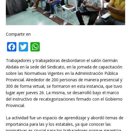
Compartir en
F
T
W
a
w
h
Trabajadores y trabajadoras desbordaron el salón Germán
c
it
at
Abdala en la sede del Sindicato, en la jornada de capacitación
e
te
s
sobre las Normativas Vigentes en la Administración Pública
Provincial. Alrededor de 200 personas de manera presencial y
b
r
A
300 de forma virtual, se formaron en esta instancia, que tuvo
o
p
lugar ayer jueves 26. La misma, se desarrolló bajo el marco
del instructivo de recategorizaciones firmado con el Gobierno
o
p
Provincial.
k
La actividad fue un espacio de aprendizaje y abordó temas de
importancia para las y los estatales, ya que conocer las
normativas es crucial para los trabajadores porque garantiza