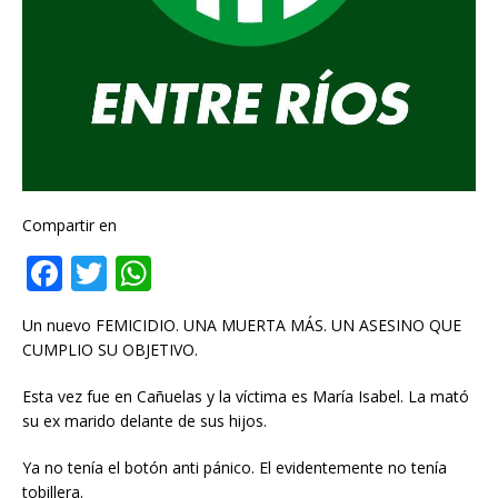
Compartir en
F
T
W
a
w
h
Un nuevo FEMICIDIO. UNA MUERTA MÁS. UN ASESINO QUE
c
it
at
CUMPLIO SU OBJETIVO.
e
te
s
Esta vez fue en Cañuelas y la víctima es María Isabel. La mató
b
r
A
su ex marido delante de sus hijos.
o
p
Ya no tenía el botón anti pánico. El evidentemente no tenía
o
p
tobillera.