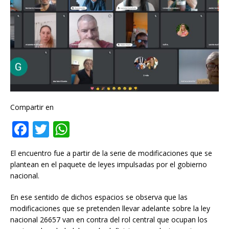
Compartir en
F
T
W
a
w
h
El encuentro fue a partir de la serie de modificaciones que se
c
it
at
plantean en el paquete de leyes impulsadas por el gobierno
e
te
s
nacional.
b
r
A
En ese sentido de dichos espacios se observa que las
o
p
modificaciones que se pretenden llevar adelante sobre la ley
nacional 26657 van en contra del rol central que ocupan los
o
p