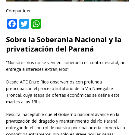
Compartir en
F
T
W
a
w
h
Sobre la Soberanía Nacional y la
c
it
at
privatización del Paraná
e
te
s
b
r
A
“Nuestros ríos no se venden: soberanía es control estatal, no
o
p
entrega a intereses extranjeros”
o
p
Desde ATE Entre Ríos observamos con profunda
k
preocupación el proceso licitatorio de la Vía Navegable
Troncal, cuya etapa de ofertas económicas se define este
martes a las 13hs.
Resulta inaceptable que el Gobierno nacional avance en la
privatización del dragado y mantenimiento del río Paraná,
entregando el control de nuestra principal arteria comercial a
consorcios extranjeros. No sólo es grave por las serias