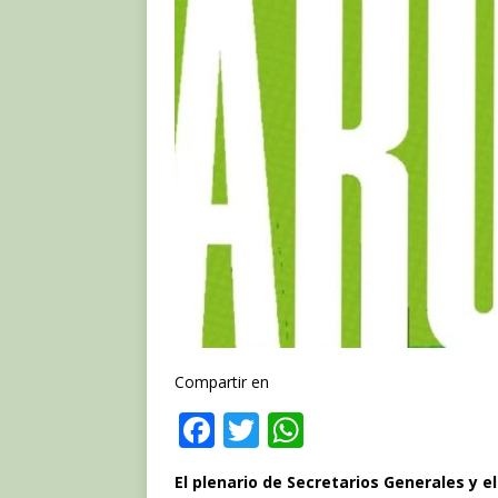
Compartir en
F
T
W
a
w
h
El plenario de Secretarios Generales y el