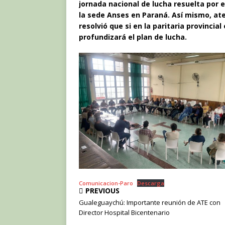
c
it
at
jornada nacional de lucha resuelta por e
e
te
s
la sede Anses en Paraná. Así mismo, ate
resolvió que si en la paritaria provincial
b
r
A
profundizará el plan de lucha.
o
p
o
p
k
Comunicacion-Paro
Descarga
PREVIOUS
Gualeguaychú: Importante reunión de ATE con
Director Hospital Bicentenario