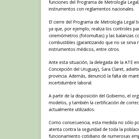
c
it
at
funciones del Programa de Metrología Legal,
e
te
s
instrumentos con reglamentos nacionales.
b
r
A
El cierre del Programa de Metrología Legal ti
o
p
ya que, por ejemplo, realiza los controles pa
cinemómetros (fotomultas) y las balanzas co
o
p
combustibles (garantizando que no se sirva 
k
instrumentos médicos, entre otros.
Ante esta situación, la delegada de la ATE en
Concepción del Uruguay), Sara Claret, advirti
provincia. Además, denunció la falta de mant
incertidumbre laboral.
A partir de la disposición del Gobierno, el 
modelos, y también la certificación de corr
actualmente utilizados.
Como consecuencia, esta medida no sólo pon
atenta contra la seguridad de toda la poblac
funcionamiento cotidiano de numerosas em