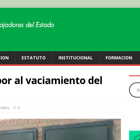
CION
ESTATUTO
INSTITUCIONAL
FORMACION
por al vaciamiento del
rales
0