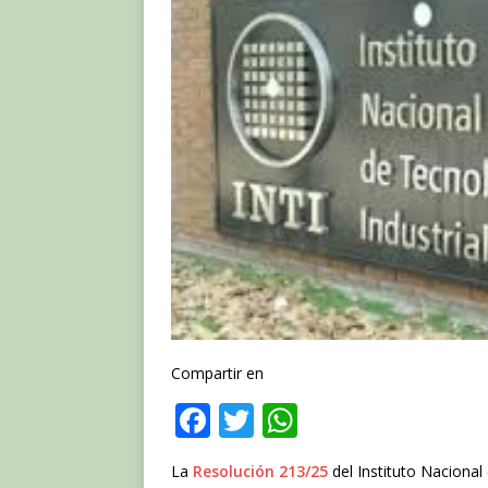
Compartir en
F
T
W
a
w
h
La
Resolución 213/25
del Instituto Nacional 