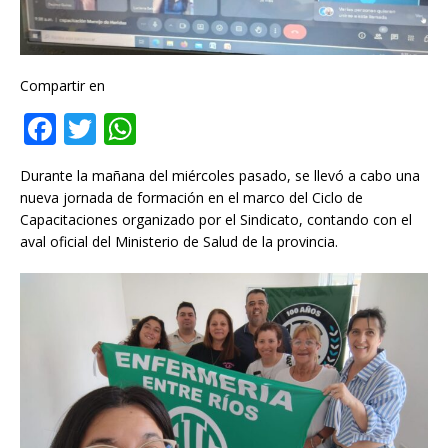
Compartir en
F
T
W
a
w
h
Durante la mañana del miércoles pasado, se llevó a cabo una
c
it
at
nueva jornada de formación en el marco del Ciclo de
e
te
s
Capacitaciones organizado por el Sindicato, contando con el
aval oficial del Ministerio de Salud de la provincia.
b
r
A
o
p
o
p
k