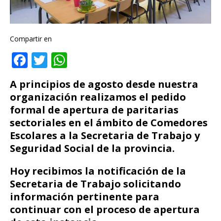
Compartir en
F
T
W
a
w
h
A principios de agosto desde nuestra
c
it
at
organización realizamos el pedido
e
te
s
formal de apertura de paritarias
b
r
A
sectoriales en el ámbito de Comedores
o
p
Escolares a la Secretaria de Trabajo y
Seguridad Social de la provincia.
o
p
k
Hoy recibimos la notificación de la
Secretaria de Trabajo solicitando
información pertinente para
continuar con el proceso de apertura