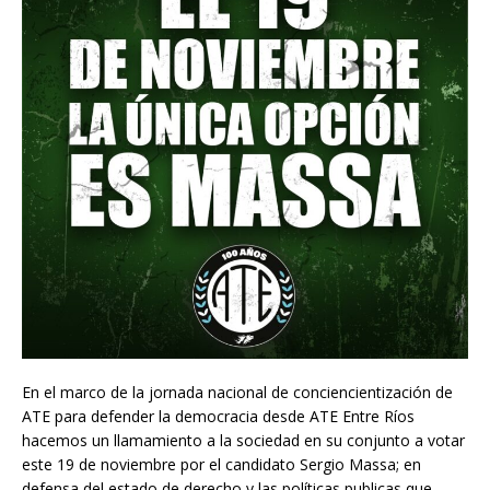
b
r
A
o
p
o
p
k
En el marco de la jornada nacional de conciencientización de
ATE para defender la democracia desde ATE Entre Ríos
hacemos un llamamiento a la sociedad en su conjunto a votar
este 19 de noviembre por el candidato Sergio Massa; en
defensa del estado de derecho y las políticas publicas que