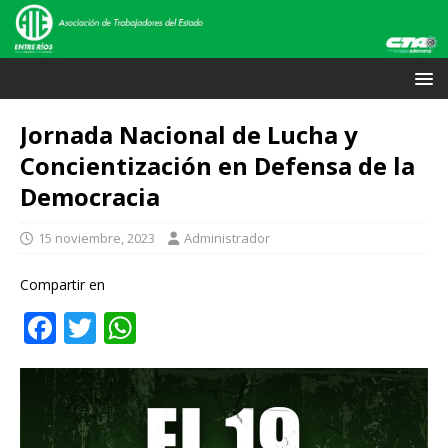
Jornada Nacional de Lucha y
Concientización en Defensa de la
Democracia
15 noviembre, 2023
Administrador
Compartir en
F
T
W
a
w
h
c
it
at
e
te
s