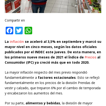
Compartir en
F
T
W
a
w
h
La
inflación
se aceleró al 3,5% en septiembre y marcó su
c
it
at
mayor nivel en cinco meses, según los datos oficiales
e
te
s
publicados por el INDEC este jueves. De esta manera, en
los primeros nueve meses de 2021 el Índice de
Precios
al
b
r
A
Consumidor (IPC) ya creció más que en todo 2020.
o
p
La mayor inflación respecto del mes previo respondió
o
p
fundamentalmente a
factores estacionales
. Esto se reflejó
k
fundamentalmente en los precios de la división Prendas de
vestir y calzado, que treparon 6% por el cambio de temporada
y encabezaron los aumentos del mes.
Por su parte,
alimentos y bebidas
, la división de mayor