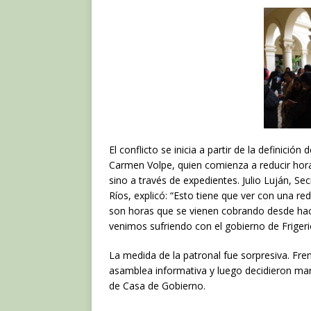
e
te
s
b
r
A
o
p
o
p
k
El conflicto se inicia a partir de la definición
Carmen Volpe, quien comienza a reducir hor
sino a través de expedientes. Julio Luján, S
Ríos, explicó: “Esto tiene que ver con una re
son horas que se vienen cobrando desde hac
venimos sufriendo con el gobierno de Frigerio
La medida de la patronal fue sorpresiva. Fren
asamblea informativa y luego decidieron mar
de Casa de Gobierno.