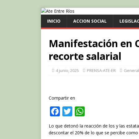
INICIO
ACCION SOCIAL
LEGISLA
Manifestación en 
recorte salarial
4 junio, 2025
PRENSA-ATE-ER
Genera
Compartir en
F
T
W
a
w
h
Lo que detonó la reacción de los y las estata
c
it
at
descontar el 20% de lo que se percibe como 