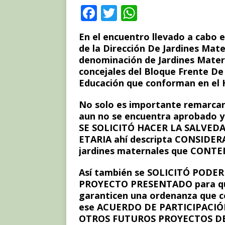
F
T
W
a
w
h
En el encuentro llevado a cabo e
c
it
at
de la Dirección De Jardines Mate
e
te
s
denominación de Jardines Matern
concejales del Bloque Frente De
b
r
A
Educación que conforman en el 
o
p
No solo es importante remarc
o
p
aun no se encuentra aprobado y
k
SE SOLICITÓ HACER LA SALVED
ETARIA ahí descripta CONSIDE
jardines maternales que CONT
Así también se SOLICITÓ PODE
PROYECTO PRESENTADO para que 
garanticen una ordenanza que co
ese ACUERDO DE PARTICIPACI
OTROS FUTUROS PROYECTOS D