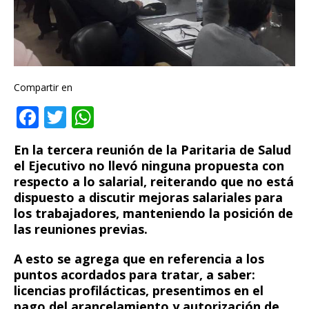
Compartir en
F
T
W
a
w
h
En la tercera reunión de la Paritaria de Salud
c
it
at
el Ejecutivo no llevó ninguna propuesta con
e
te
s
respecto a lo salarial, reiterando que no está
dispuesto a discutir mejoras salariales para
b
r
A
los trabajadores, manteniendo la posición de
o
p
las reuniones previas.
o
p
A esto se agrega que en referencia a los
k
puntos acordados para tratar, a saber:
licencias profilácticas, presentimos en el
pago del arancelamiento y autorización de