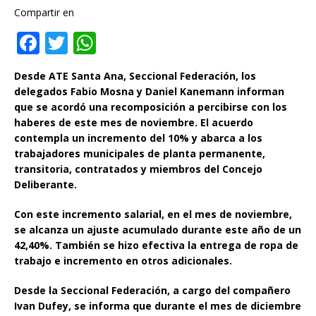
Compartir en
F
T
W
a
w
h
Desde ATE Santa Ana, Seccional Federación, los
c
it
at
delegados Fabio Mosna y Daniel Kanemann informan
e
te
s
que se acordó una recomposición a percibirse con los
haberes de este mes de noviembre. El acuerdo
b
r
A
contempla un incremento del 10% y abarca a los
o
p
trabajadores municipales de planta permanente,
transitoria, contratados y miembros del Concejo
o
p
Deliberante.
k
Con este incremento salarial, en el mes de noviembre,
se alcanza un ajuste acumulado durante este año de un
42,40%. También se hizo efectiva la entrega de ropa de
trabajo e incremento en otros adicionales.
Desde la Seccional Federación, a cargo del compañero
Ivan Dufey, se informa que durante el mes de diciembre