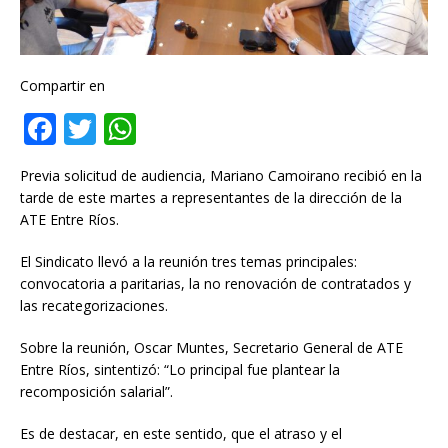
Compartir en
F
T
W
a
w
h
Previa solicitud de audiencia, Mariano Camoirano recibió en la
c
it
at
tarde de este martes a representantes de la dirección de la
e
te
s
ATE Entre Ríos.
b
r
A
El Sindicato llevó a la reunión tres temas principales:
o
p
convocatoria a paritarias, la no renovación de contratados y
las recategorizaciones.
o
p
k
Sobre la reunión, Oscar Muntes, Secretario General de ATE
Entre Ríos, sintentizó: “Lo principal fue plantear la
recomposición salarial”.
Es de destacar, en este sentido, que el atraso y el