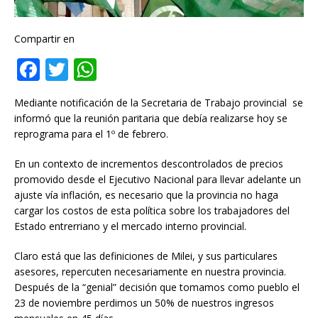
Compartir en
F
T
W
a
w
h
Mediante notificación de la Secretaria de Trabajo provincial se
c
it
at
informó que la reunión paritaria que debía realizarse hoy se
e
te
s
reprograma para el 1º de febrero.
b
r
A
En un contexto de incrementos descontrolados de precios
o
p
promovido desde el Ejecutivo Nacional para llevar adelante un
ajuste vía inflación, es necesario que la provincia no haga
o
p
cargar los costos de esta política sobre los trabajadores del
k
Estado entrerriano y el mercado interno provincial.
Claro está que las definiciones de Milei, y sus particulares
asesores, repercuten necesariamente en nuestra provincia.
Después de la “genial” decisión que tomamos como pueblo el
23 de noviembre perdimos un 50% de nuestros ingresos