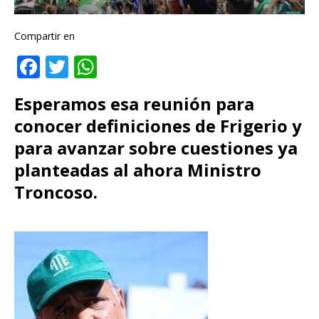
Compartir en
F
T
W
a
w
h
Esperamos esa reunión para
c
it
at
conocer definiciones de Frigerio y
e
te
s
para avanzar sobre cuestiones ya
b
r
A
planteadas al ahora Ministro
o
p
Troncoso.
o
p
k