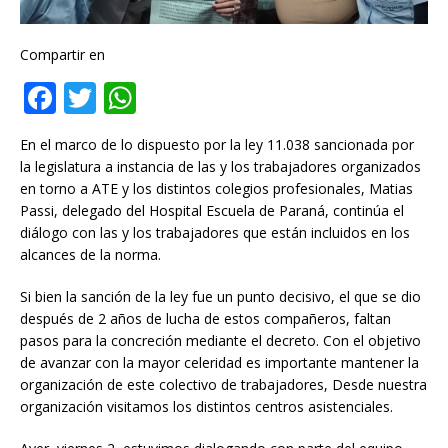
Compartir en
F
T
W
a
w
h
En el marco de lo dispuesto por la ley 11.038 sancionada por
c
it
at
la legislatura a instancia de las y los trabajadores organizados
e
te
s
en torno a ATE y los distintos colegios profesionales, Matias
Passi, delegado del Hospital Escuela de Paraná, continúa el
b
r
A
diálogo con las y los trabajadores que están incluidos en los
o
p
alcances de la norma.
o
p
Si bien la sanción de la ley fue un punto decisivo, el que se dio
k
después de 2 años de lucha de estos compañeros, faltan
pasos para la concreción mediante el decreto. Con el objetivo
de avanzar con la mayor celeridad es importante mantener la
organización de este colectivo de trabajadores, Desde nuestra
organización visitamos los distintos centros asistenciales.