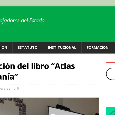
CION
ESTATUTO
INSTITUCIONAL
FORMACION
ión del libro “Atlas
anía”
erales
0