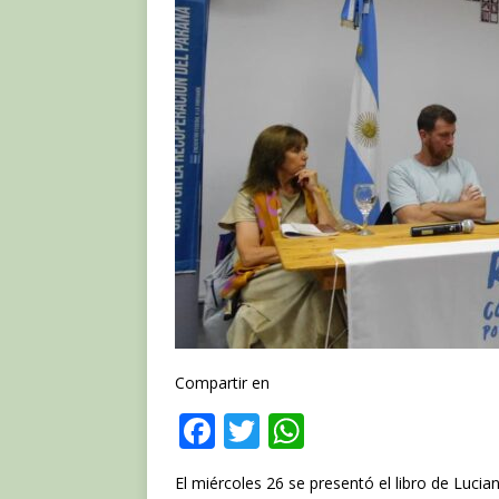
Compartir en
F
T
W
a
w
h
El miércoles 26 se presentó el libro de Lucia