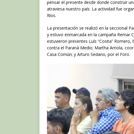
c
it
at
pensar el presente desde donde construir una 
e
te
s
atraviesa nuestro país. La actividad fue org
Ríos.
b
r
A
o
p
La presentación se realizó en la seccional P
y estuvo enmarcada en la campaña Remar Con
o
p
estuvieron presentes Luís “Cosita” Romero, b
k
contra el Paraná Medio; Martha Arriola, coo
Casa Común; y Arturo Sedano, por el Foro.