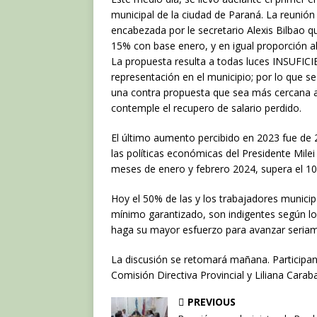
c
it
at
municipal de la ciudad de Paraná. La reunión 
e
te
s
encabezada por le secretario Alexis Bilbao q
15% con base enero, y en igual proporción a
b
r
A
La propuesta resulta a todas luces INSUFIC
o
p
representación en el municipio; por lo que se
una contra propuesta que sea más cercana a l
o
p
contemple el recupero de salario perdido.
k
El último aumento percibido en 2023 fue de 
las políticas económicas del Presidente Milei 
meses de enero y febrero 2024, supera el 1
Hoy el 50% de las y los trabajadores munici
mínimo garantizado, son indigentes según los
haga su mayor esfuerzo para avanzar seriame
La discusión se retomará mañana. Participan
Comisión Directiva Provincial y Liliana Caraba
PREVIOUS