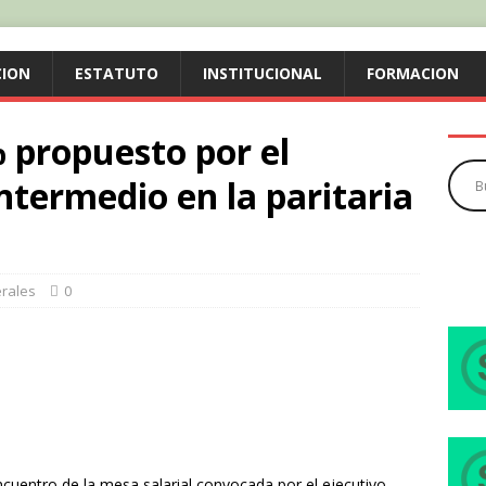
CION
ESTATUTO
INSTITUCIONAL
FORMACION
 propuesto por el
ntermedio en la paritaria
rales
0
encuentro de la mesa salarial convocada por el ejecutivo