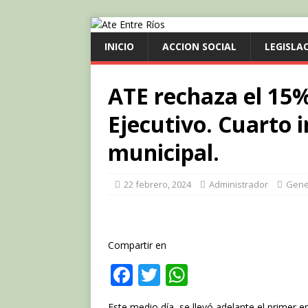
INICIO
ACCION SOCIAL
LEGISLA
ATE rechaza el 15%
Ejecutivo. Cuarto i
municipal.
22 febrero, 2024
Administrador
Gene
Compartir en
F
T
W
a
w
h
Este medio día, se llevó adelante el primer 