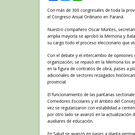
a
w
h
Con más de 300 congresales de toda la provin
c
it
at
el Congreso Anual Ordinario en Paraná.
e
te
s
Nuestro compañero Oscar Muntes, secretario 
b
r
A
amplia mayoría se aprobó la Memoria y Balanc
o
p
su cargo todo el proceso eleccionario que vi
o
p
Con el debate y el intercambio de opiniones
k
organización, se repasó en la Memoria los 
en la figura de contratos de obra, pases a 
adicionales de sectores rezagados histórica
provincial.
El funcionamiento de las paritarias sectorial
Comedores Escolares y el ámbito del Consejo
vez se regularizaron con estabilidad a cente
por otro lado se avanzó en la actualización 
auxiliares de educación.
En Salud se avanzó en pases a planta permane