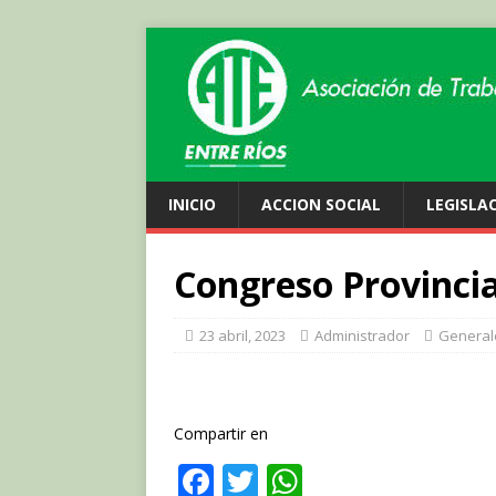
INICIO
ACCION SOCIAL
LEGISLA
Congreso Provincia
23 abril, 2023
Administrador
General
Compartir en
F
T
W