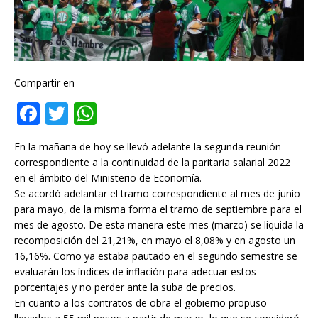
Compartir en
F
T
W
a
w
h
En la mañana de hoy se llevó adelante la segunda reunión
c
it
at
correspondiente a la continuidad de la paritaria salarial 2022
e
te
s
en el ámbito del Ministerio de Economía.
Se acordó adelantar el tramo correspondiente al mes de junio
b
r
A
para mayo, de la misma forma el tramo de septiembre para el
o
p
mes de agosto. De esta manera este mes (marzo) se liquida la
recomposición del 21,21%, en mayo el 8,08% y en agosto un
o
p
16,16%. Como ya estaba pautado en el segundo semestre se
k
evaluarán los índices de inflación para adecuar estos
porcentajes y no perder ante la suba de precios.
En cuanto a los contratos de obra el gobierno propuso