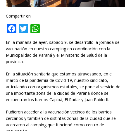
Compartir en
F
T
W
a
w
h
En la mañana de ayer, sábado 9, se desarrolló la Jornada de
c
it
at
vacunación en nuestro camping en coordinación con la
e
te
s
Municipalidad de Paraná y el Ministerio de Salud de la
provincia.
b
r
A
o
p
En la situación sanitaria que estamos atravesando, en el
marco de la pandemia de Covid-19, nuestro sindicato,
o
p
articulando con organismos estatales, se pone al servicio de
k
una importante zona de la ciudad de Paraná donde se
encuentran los barrios Capibá, El Radar y Juan Pablo II.
Pudieron acceder a la vacunación vecinos de los barrios
cercanos y también de distintas zonas de la ciudad que se
acercaron al camping que funcionó como centro de