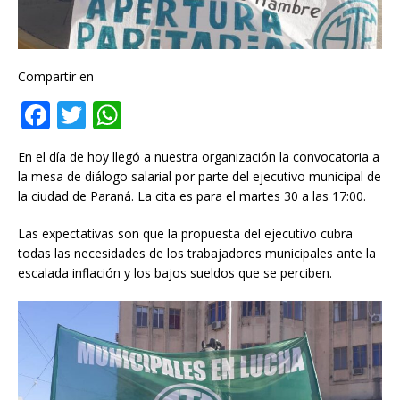
Compartir en
F
T
W
a
w
h
En el día de hoy llegó a nuestra organización la convocatoria a
c
it
at
la mesa de diálogo salarial por parte del ejecutivo municipal de
e
te
s
la ciudad de Paraná. La cita es para el martes 30 a las 17:00.
b
r
A
Las expectativas son que la propuesta del ejecutivo cubra
o
p
todas las necesidades de los trabajadores municipales ante la
escalada inflación y los bajos sueldos que se perciben.
o
p
k