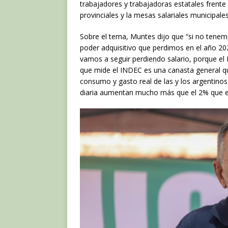
c
it
at
trabajadores y trabajadoras estatales frente 
e
te
s
provinciales y la mesas salariales municipales
b
r
A
Sobre el tema, Muntes dijo que “si no tenem
o
p
poder adquisitivo que perdimos en el año 2023
vamos a seguir perdiendo salario, porque el
o
p
que mide el INDEC es una canasta general qu
k
consumo y gasto real de las y los argentinos.
diaria aumentan mucho más que el 2% que es