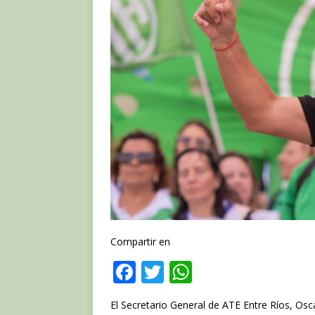
Compartir en
F
T
W
a
w
h
El Secretario General de ATE Entre Ríos, Oscar