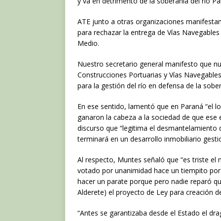
e
te
s
y va en detrimento de la soberanía del río Pa
b
r
A
ATE junto a otras organizaciones manifesta
o
p
para rechazar la entrega de Vías Navegables
Medio.
o
p
k
Nuestro secretario general manifesto que nue
Construcciones Portuarias y Vías Navegables,
para la gestión del río en defensa de la sober
En ese sentido, lamentó que en Paraná “el lo
ganaron la cabeza a la sociedad de que ese e
discurso que “legitima el desmantelamiento d
terminará en un desarrollo inmobiliario gesti
Al respecto, Muntes señaló que “es triste e
votado por unanimidad hace un tiempito por
hacer un parate porque pero nadie reparó q
Alderete) el proyecto de Ley para creación d
“Antes se garantizaba desde el Estado el dra