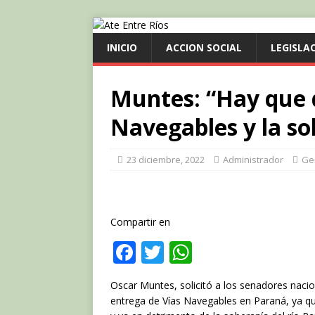
INICIO
ACCION SOCIAL
LEGISLA
Muntes: “Hay que 
Navegables y la so
23 diciembre, 2022
Administrador
Ge
Compartir en
F
T
W
a
w
h
Oscar Muntes, solicitó a los senadores naci
c
it
at
entrega de Vías Navegables en Paraná, ya q