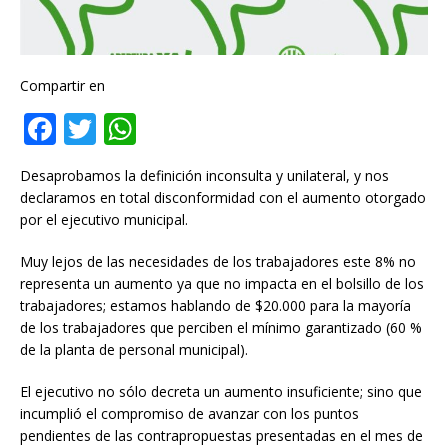
Compartir en
F
T
W
a
w
h
Desaprobamos la definición inconsulta y unilateral, y nos
c
it
at
declaramos en total disconformidad con el aumento otorgado
e
te
s
por el ejecutivo municipal.
b
r
A
Muy lejos de las necesidades de los trabajadores este 8% no
o
p
representa un aumento ya que no impacta en el bolsillo de los
trabajadores; estamos hablando de $20.000 para la mayoría
o
p
de los trabajadores que perciben el mínimo garantizado (60 %
k
de la planta de personal municipal).
El ejecutivo no sólo decreta un aumento insuficiente; sino que
incumplió el compromiso de avanzar con los puntos
pendientes de las contrapropuestas presentadas en el mes de