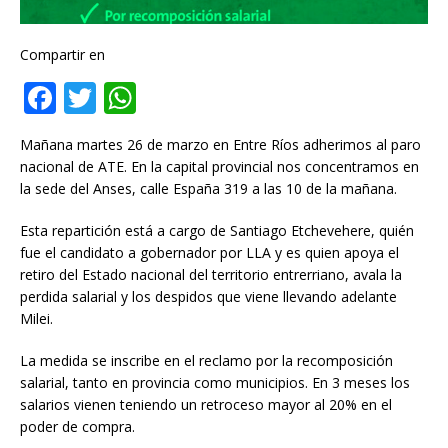
Compartir en
F
T
W
a
w
h
Mañana martes 26 de marzo en Entre Ríos adherimos al paro
c
it
at
nacional de ATE. En la capital provincial nos concentramos en
e
te
s
la sede del Anses, calle España 319 a las 10 de la mañana.
b
r
A
Esta repartición está a cargo de Santiago Etchevehere, quién
o
p
fue el candidato a gobernador por LLA y es quien apoya el
retiro del Estado nacional del territorio entrerriano, avala la
o
p
perdida salarial y los despidos que viene llevando
adelante
k
Milei.
La medida se inscribe en el reclamo por la recomposición
salarial, tanto en provincia como municipios. En 3 meses los
salarios vienen teniendo un retroceso mayor al 20% en el
poder de compra.