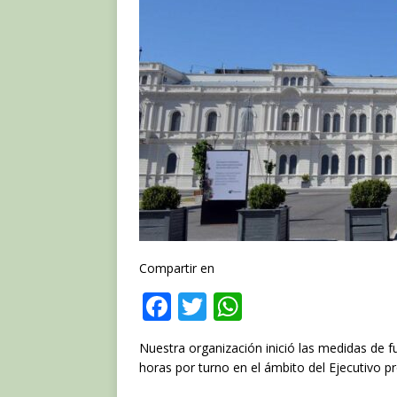
Compartir en
F
T
W
a
w
h
Nuestra organización inició las medidas de 
c
it
at
horas por turno en el ámbito del Ejecutivo pro
e
te
s